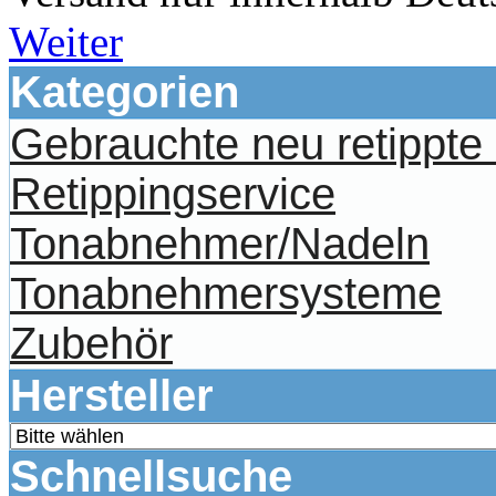
Weiter
Kategorien
Gebrauchte neu retippt
Retippingservice
Tonabnehmer/Nadeln
Tonabnehmersysteme
Zubehör
Hersteller
Schnellsuche