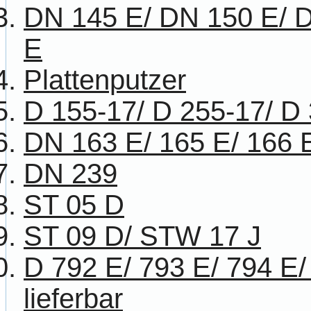
DN 145 E/ DN 150 E/ 
E
Plattenputzer
D 155-17/ D 255-17/ D
DN 163 E/ 165 E/ 166 
DN 239
ST 05 D
ST 09 D/ STW 17 J
D 792 E/ 793 E/ 794 E/
lieferbar