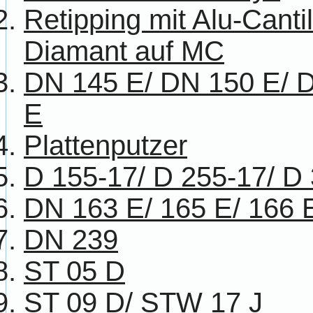
Retipping mit Alu-Cant
Diamant auf MC
DN 145 E/ DN 150 E/ 
E
Plattenputzer
D 155-17/ D 255-17/ D
DN 163 E/ 165 E/ 166 
DN 239
ST 05 D
ST 09 D/ STW 17 J