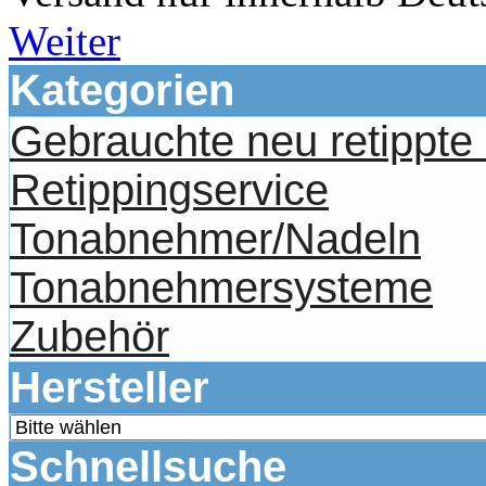
Weiter
Kategorien
Gebrauchte neu retippt
Retippingservice
Tonabnehmer/Nadeln
Tonabnehmersysteme
Zubehör
Hersteller
Schnellsuche