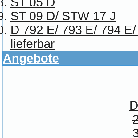
ST 05 D
ST 09 D/ STW 17 J
D 792 E/ 793 E/ 794 E/
lieferbar
Angebote
D