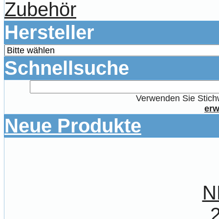
Zubehör
Hersteller
Schnellsuche
Verwenden Sie Stichw
erw
Neue Produkte
N