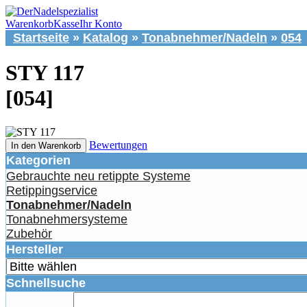
Warenkorb
Kasse
Ihr Konto
Startseite
»
Katalog
»
Tonabnehmer/Nadeln
»
054
STY 117
[054]
Bewertungen
In den Warenkorb
Kategorien
Gebrauchte neu retippte Systeme
Retippingservice
Tonabnehmer/Nadeln
Tonabnehmersysteme
Zubehör
Hersteller
Schnellsuche