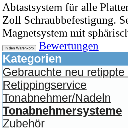
Abtastsystem für alle Platte
Zoll Schraubbefestigung. S
Magnetsystem mit sphärisch
Bewertungen
In den Warenkorb
Kategorien
Gebrauchte neu retippt
Retippingservice
Tonabnehmer/Nadeln
Tonabnehmersysteme
Zubehör