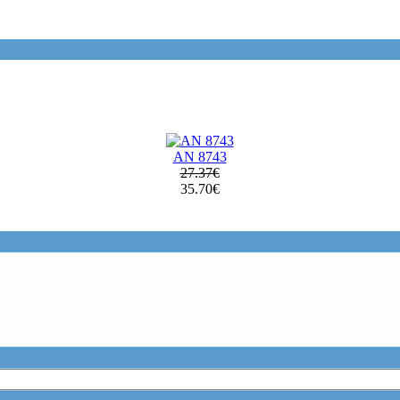
AN 8743
27.37€
35.70€