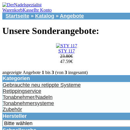
Warenkorb
Kasse
Ihr Konto
Startseite
»
Katalog
»
Angebote
Unsere Sonderangebote:
STY 117
23.80€
47.59€
angezeigte Angebote
1
bis
3
(von
3
insgesamt)
Kategorien
Gebrauchte neu retippte Systeme
Retippingservice
Tonabnehmer/Nadeln
Tonabnehmersysteme
Zubehör
Hersteller