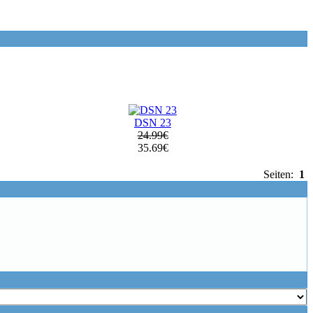
DSN 23
24.99€
35.69€
Seiten:
1