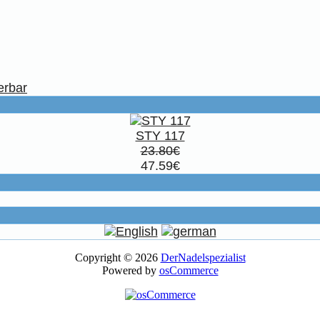
erbar
STY 117
23.80€
47.59€
Copyright © 2026
DerNadelspezialist
Powered by
osCommerce