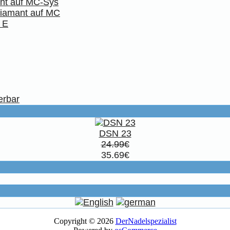
ant auf MC-Sys
Diamant auf MC
 E
erbar
DSN 23
24.99€
35.69€
Copyright © 2026
DerNadelspezialist