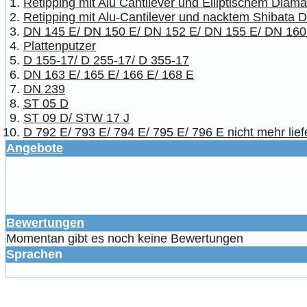
Retipping mit Alu Cantilever und Elliptischem Diam
Retipping mit Alu-Cantilever und nacktem Shibata 
DN 145 E/ DN 150 E/ DN 152 E/ DN 155 E/ DN 160
Plattenputzer
D 155-17/ D 255-17/ D 355-17
DN 163 E/ 165 E/ 166 E/ 168 E
DN 239
ST 05 D
ST 09 D/ STW 17 J
D 792 E/ 793 E/ 794 E/ 795 E/ 796 E nicht mehr lief
Angebote
Bewertungen
Momentan gibt es noch keine Bewertungen
Sprachen