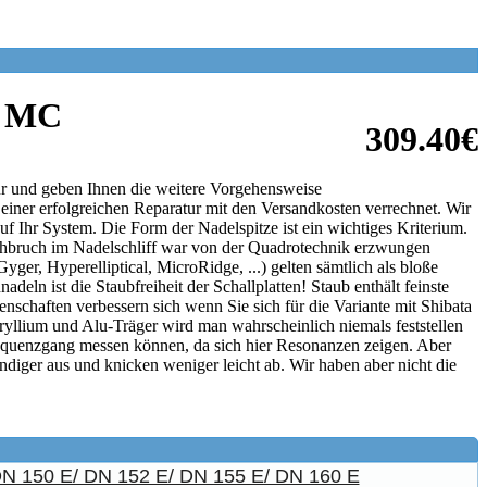
f MC
309.40€
tur und geben Ihnen die weitere Vorgehensweise
 einer erfolgreichen Reparatur mit den Versandkosten verrechnet. Wir
f Ihr System. Die Form der Nadelspitze ist ein wichtiges Kriterium.
urchbruch im Nadelschliff war von der Quadrotechnik erzwungen
r, Hyperelliptical, MicroRidge, ...) gelten sämtlich als bloße
 ist die Staubfreiheit der Schallplatten! Staub enthält feinste
nschaften verbessern sich wenn Sie sich für die Variante mit Shibata
yllium und Alu-Träger wird man wahrscheinlich niemals feststellen
equenzgang messen können, da sich hier Resonanzen zeigen. Aber
ndiger aus und knicken weniger leicht ab. Wir haben aber nicht die