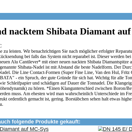
und nacktem Shibata Diamant au
e zu leisten. Wir benachrichtigen Sie nach möglicher erfolgter Repara
Rücksendung bei falls das System nicht reparabel ist. Dieser werden bei
euen Alu Cantilever* mit einer neuen nackten Shibata Diamantspitze au
e sogenannte Shibata-Nadel ist mit Abstand die beste Nadelform. Der D
l. Die Line Contact-Formen (Super Fine Line, Van den Hul, Fritz Gyge
in Spruch, der gute Gründe für sich hat. Wichtig für alle Tonnadeln
 wie Schleifpapier und schädigen auf Dauer die Tonnadel. Die Klangeige
(Höhendynamik) zu hören. *Einen Klangunterschied zwischen Boron/Ber
werden muss. Am ehesten wird man wahrscheinlich Unterschiede im Fr
kt ordentlich gemacht ist, gering. Borstäbchen sehen halt etwas highe
u.
auch folgende Produkte gekauft: