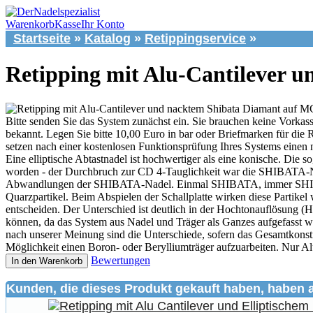
Warenkorb
Kasse
Ihr Konto
Startseite
»
Katalog
»
Retippingservice
»
Retipping mit Alu-Cantilever 
Bitte senden Sie das System zunächst ein. Sie brauchen keine Vorkass
bekannt. Legen Sie bitte 10,00 Euro in bar oder Briefmarken für die 
setzen nach einer kostenlosen Funktionsprüfung Ihres Systems einen n
Eine elliptische Abtastnadel ist hochwertiger als eine konische. Di
worden - der Durchbruch zur CD 4-Tauglichkeit war die SHIBATA-Nade
Abwandlungen der SHIBATA-Nadel. Einmal SHIBATA, immer SHIBATA" - e
Quarzpartikel. Beim Abspielen der Schallplatte wirken diese Partikel
entscheiden. Der Unterschied ist deutlich in der Hochtonauflösung 
können, da das System aus Nadel und Träger als Ganzes aufgefasst 
nach unserer Meinung sind die Unterschiede, sofern das Gesamtkonstru
Möglichkeit einen Boron- oder Berylliumträger aufzuarbeiten. Nur Al
Bewertungen
In den Warenkorb
Kunden, die dieses Produkt gekauft haben, haben 