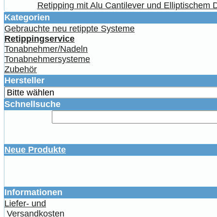
Retipping mit Alu Cantilever und Elliptischem
Kategorien
Gebrauchte neu retippte Systeme
Retippingservice
Tonabnehmer/Nadeln
Tonabnehmersysteme
Zubehör
Hersteller
Schnellsuche
Neue Produkte
Informationen
Liefer- und
Versandkosten