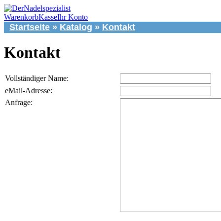
Warenkorb
Kasse
Ihr Konto
Startseite
»
Katalog
»
Kontakt
Kontakt
Vollständiger Name:
eMail-Adresse:
Anfrage: