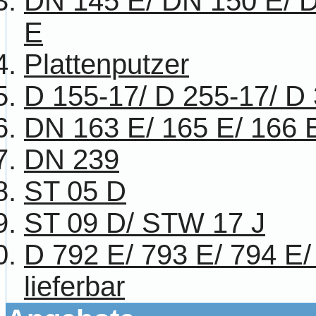
DN 145 E/ DN 150 E/ 
E
Plattenputzer
D 155-17/ D 255-17/ D
DN 163 E/ 165 E/ 166 
DN 239
ST 05 D
ST 09 D/ STW 17 J
D 792 E/ 793 E/ 794 E/
lieferbar