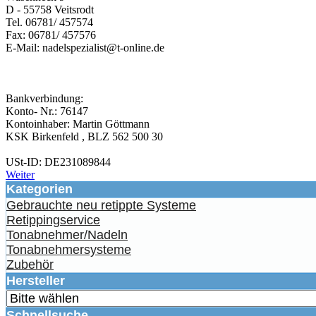
D - 55758 Veitsrodt
Tel. 06781/ 457574
Fax: 06781/ 457576
E-Mail: nadelspezialist@t-online.de
Bankverbindung:
Konto- Nr.: 76147
Kontoinhaber: Martin Göttmann
KSK Birkenfeld , BLZ 562 500 30
USt-ID: DE231089844
Weiter
Kategorien
Gebrauchte neu retippte Systeme
Retippingservice
Tonabnehmer/Nadeln
Tonabnehmersysteme
Zubehör
Hersteller
Schnellsuche