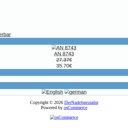
erbar
AN 8743
27.37€
35.70€
Copyright © 2026
DerNadelspezialist
Powered by
osCommerce