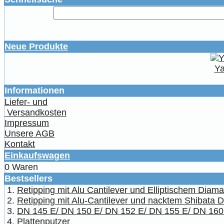
Neue Produkte
Ya
Informationen
Liefer- und
Versandkosten
Impressum
Unsere AGB
Kontakt
Einkaufswagen
0 Waren
Bestsellers
Retipping mit Alu Cantilever und Elliptischem Diam
Retipping mit Alu-Cantilever und nacktem Shibata 
DN 145 E/ DN 150 E/ DN 152 E/ DN 155 E/ DN 160
Plattenputzer