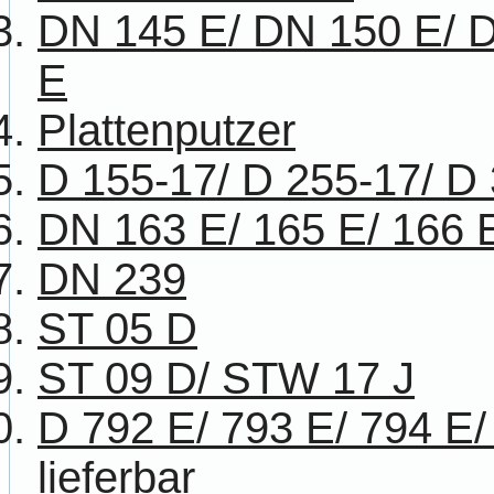
DN 145 E/ DN 150 E/ 
E
Plattenputzer
D 155-17/ D 255-17/ D
DN 163 E/ 165 E/ 166 
DN 239
ST 05 D
ST 09 D/ STW 17 J
D 792 E/ 793 E/ 794 E/
lieferbar