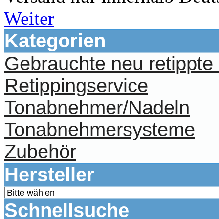
Weiter
Kategorien
Gebrauchte neu retippt
Retippingservice
Tonabnehmer/Nadeln
Tonabnehmersysteme
Zubehör
Hersteller
Schnellsuche