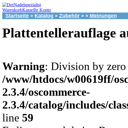
Warenkorb
Kasse
Ihr Konto
Startseite
»
Katalog
»
Zubehör
»
»
Meinungen
Plattentellerauflage 
Warning
: Division by zero
/www/htdocs/w00619ff/os
2.3.4/oscommerce-
2.3.4/catalog/includes/cla
line
59