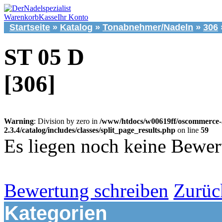
Warenkorb
Kasse
Ihr Konto
Startseite
»
Katalog
»
Tonabnehmer/Nadeln
»
306
ST 05 D
[306]
Warning
: Division by zero in
/www/htdocs/w00619ff/oscommerce-
2.3.4/catalog/includes/classes/split_page_results.php
on line
59
Es liegen noch keine Bewer
Bewertung schreiben
Zurüc
Kategorien