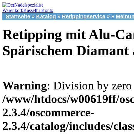
Warenkorb
Kasse
Ihr Konto
Startseite
»
Katalog
»
Retippingservice
»
»
Meinu
Retipping mit Alu-Ca
Spärischem Diamant 
Warning
: Division by zero
/www/htdocs/w00619ff/os
2.3.4/oscommerce-
2.3.4/catalog/includes/cla