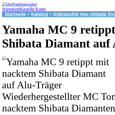
Warenkorb
Kasse
Ihr Konto
Startseite
»
Katalog
»
Gebrauchte neu retippte Sy
Yamaha MC 9 retippt
Shibata Diamant auf 
Wiederhergestellter MC T
nacktem Shibata Diamanten