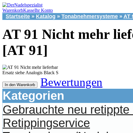
Warenkorb
Kasse
Ihr Konto
Startseite
»
Katalog
»
Tonabnehmersysteme
»
AT 
AT 91 Nicht mehr lie
[AT 91]
Ersatz siehe Analogis Black S
Bewertungen
In den Warenkorb
Kategorien
Gebrauchte neu retippt
Retippingservice