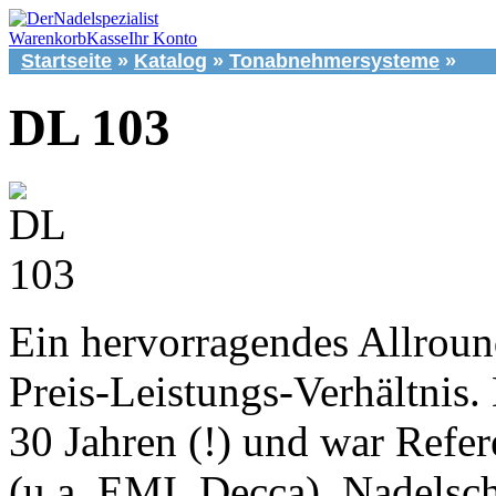
Warenkorb
Kasse
Ihr Konto
Startseite
»
Katalog
»
Tonabnehmersysteme
»
DL 103
Ein hervorragendes Allrou
Preis-Leistungs-Verhältnis
30 Jahren (!) und war Refer
(u.a. EMI, Decca). Nadelsc