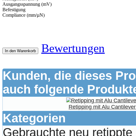
Ausgangsspannung (mV)
Befestigung
Compliance (mm/µN)
Bewertungen
In den Warenkorb
Kunden, die dieses Pro
auch folgende Produkte
Retipping mit Alu Cantilev
Kategorien
Gebrauchte neu retippt