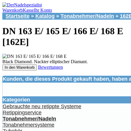
Warenkorb
Kasse
Ihr Konto
Startseite
»
Katalog
»
Tonabnehmer/Nadeln
»
162
DN 163 E/ 165 E/ 166 E/ 168 E
[162E]
Black Diamond. Nackter elliptischer Diamant.
Bewertungen
In den Warenkorb
Kunden, die dieses Produkt gekauft haben, haben 
Kategorien
Gebrauchte neu retippte Systeme
Retippingservice
Tonabnehmer/Nadeln
Tonabnehmersysteme
Zubehör