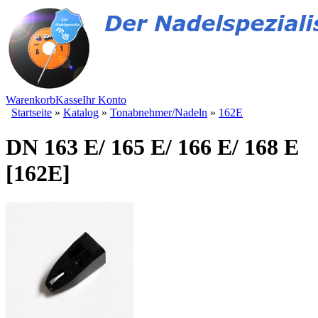
Warenkorb
Kasse
Ihr Konto
Startseite
»
Katalog
»
Tonabnehmer/Nadeln
»
162E
DN 163 E/ 165 E/ 166 E/ 168 E
[162E]