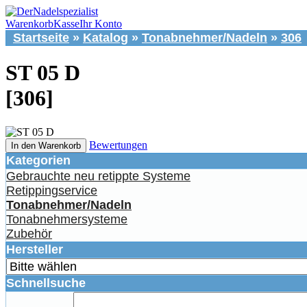
Warenkorb
Kasse
Ihr Konto
Startseite
»
Katalog
»
Tonabnehmer/Nadeln
»
306
ST 05 D
[306]
Bewertungen
In den Warenkorb
Kategorien
Gebrauchte neu retippte Systeme
Retippingservice
Tonabnehmer/Nadeln
Tonabnehmersysteme
Zubehör
Hersteller
Schnellsuche