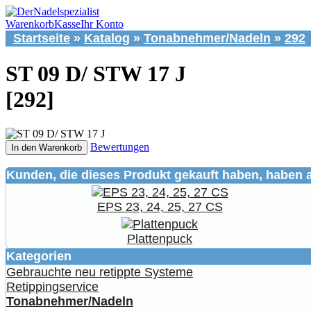
Warenkorb
Kasse
Ihr Konto
Startseite
»
Katalog
»
Tonabnehmer/Nadeln
»
292
ST 09 D/ STW 17 J
[292]
Bewertungen
In den Warenkorb
Kunden, die dieses Produkt gekauft haben, haben 
EPS 23, 24, 25, 27 CS
Plattenpuck
Kategorien
Gebrauchte neu retippte Systeme
Retippingservice
Tonabnehmer/Nadeln