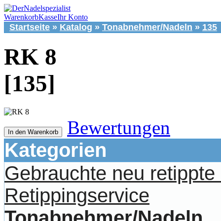
Warenkorb
Kasse
Ihr Konto
Startseite
»
Katalog
»
Tonabnehmer/Nadeln
»
135
RK 8
[135]
Bewertungen
In den Warenkorb
Kategorien
Gebrauchte neu retippt
Retippingservice
Tonabnehmer/Nadeln