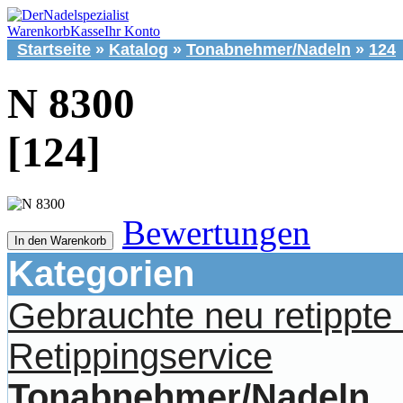
Warenkorb
Kasse
Ihr Konto
Startseite
»
Katalog
»
Tonabnehmer/Nadeln
»
124
N 8300
[124]
Bewertungen
In den Warenkorb
Kategorien
Gebrauchte neu retippt
Retippingservice
Tonabnehmer/Nadeln