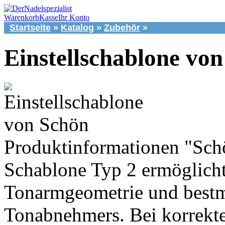
Warenkorb
Kasse
Ihr Konto
Startseite
»
Katalog
»
Zubehör
»
Einstellschablone vo
Produktinformationen "Sch
Schablone Typ 2 ermöglicht
Tonarmgeometrie und bestm
Tonabnehmers. Bei korrek