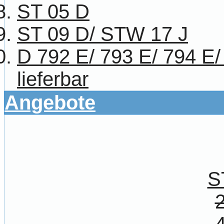
ST 05 D
ST 09 D/ STW 17 J
D 792 E/ 793 E/ 794 E/
lieferbar
Angebote
S