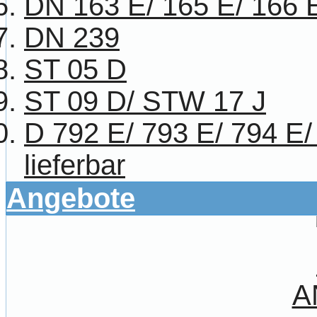
DN 163 E/ 165 E/ 166 
DN 239
ST 05 D
ST 09 D/ STW 17 J
D 792 E/ 793 E/ 794 E/
lieferbar
Angebote
A