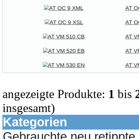
AT O
AT O
AT V
AT V
AT V
angezeigte Produkte:
1
bis
insgesamt)
Kategorien
Gebrauchte neu retippt