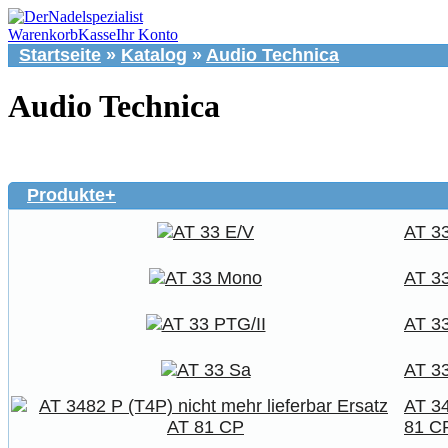
Warenkorb
Kasse
Ihr Konto
Startseite
»
Katalog
»
Audio Technica
Audio Technica
Produkte+
AT 3
AT 3
AT 33
AT 3
AT 34
81 C