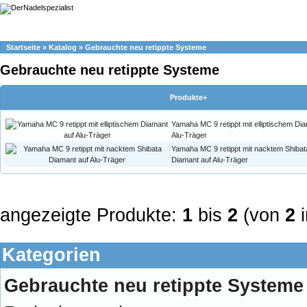
Startseite
»
Katalog
»
Gebrauchte neu retippte Systeme
Gebrauchte neu retippte Systeme
Produkte+
Yamaha MC 9 retippt mit elliptischem Di
Alu-Träger
Yamaha MC 9 retippt mit nacktem Shibat
Diamant auf Alu-Träger
angezeigte Produkte:
1
bis
2
(von
2
i
Kategorien
Gebrauchte neu retippte Systeme