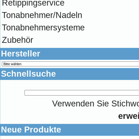
Retippingservice
Tonabnehmer/Nadeln
Tonabnehmersysteme
Zubehör
Hersteller
Schnellsuche
Verwenden Sie Stichwor
erwe
Neue Produkte