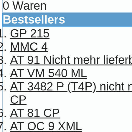
0 Waren
Bestsellers
GP 215
MMC 4
AT 91 Nicht mehr liefer
AT VM 540 ML
AT 3482 P (T4P) nicht m
CP
AT 81 CP
AT OC 9 XML