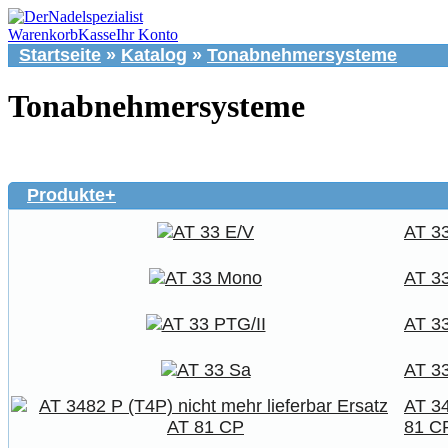
Warenkorb
Kasse
Ihr Konto
Startseite
»
Katalog
»
Tonabnehmersysteme
Tonabnehmersysteme
Produkte+
AT 3
AT 3
AT 33
AT 3
AT 34
81 C