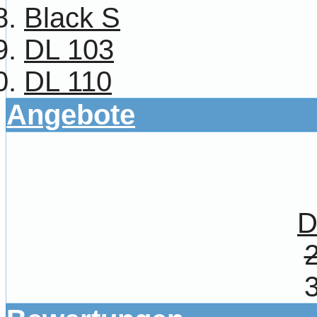
Black S
DL 103
DL 110
Angebote
D