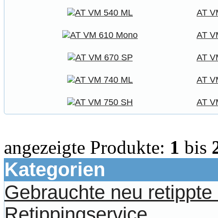
AT V
AT V
AT V
AT V
AT V
angezeigte Produkte:
1
bis
Kategorien
Gebrauchte neu retippt
Retippingservice