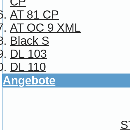
CP
AT 81 CP
AT OC 9 XML
Black S
DL 103
DL 110
Angebote
S