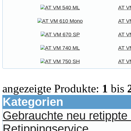
AT V
AT V
AT V
AT V
AT V
angezeigte Produkte:
1
bis
Kategorien
Gebrauchte neu retippt
Retippingservice