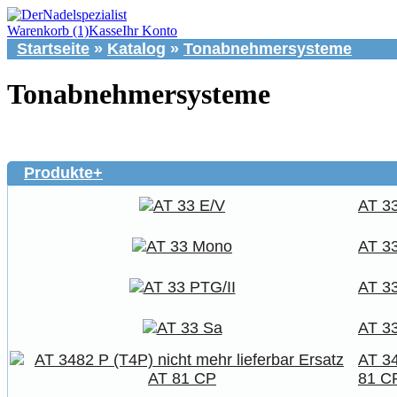
Warenkorb (1)
Kasse
Ihr Konto
Startseite
»
Katalog
»
Tonabnehmersysteme
Tonabnehmersysteme
Produkte+
AT 3
AT 3
AT 33
AT 3
AT 34
81 C