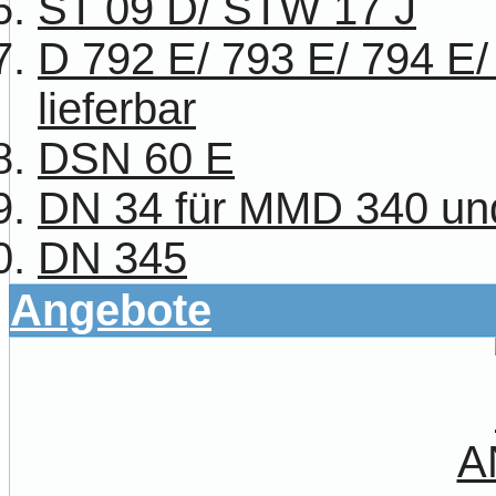
ST 09 D/ STW 17 J
D 792 E/ 793 E/ 794 E/
lieferbar
DSN 60 E
DN 34 für MMD 340 u
DN 345
Angebote
A