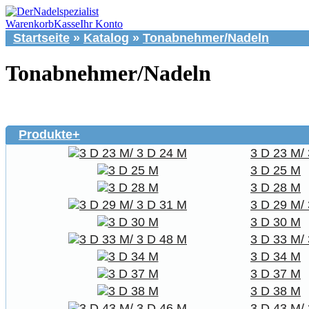
Warenkorb
Kasse
Ihr Konto
Startseite
»
Katalog
»
Tonabnehmer/Nadeln
Tonabnehmer/Nadeln
Produkte+
3 D 23 M/
3 D 25 M
3 D 28 M
3 D 29 M/
3 D 30 M
3 D 33 M/
3 D 34 M
3 D 37 M
3 D 38 M
3 D 43 M/