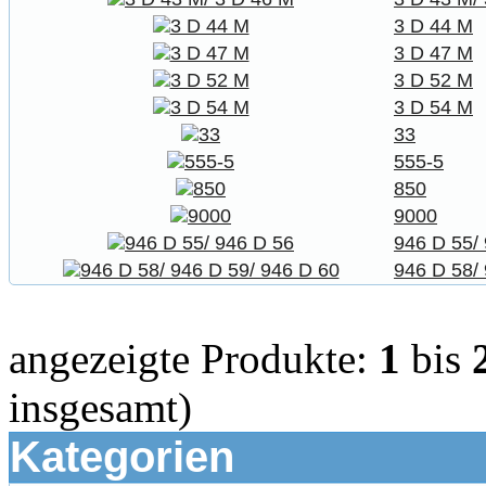
3 D 44 M
3 D 47 M
3 D 52 M
3 D 54 M
33
555-5
850
9000
946 D 55/
946 D 58/
angezeigte Produkte:
1
bis
insgesamt)
Kategorien