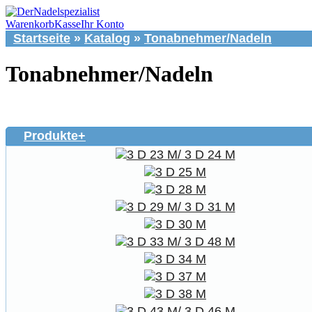
Warenkorb
Kasse
Ihr Konto
Startseite
»
Katalog
»
Tonabnehmer/Nadeln
Tonabnehmer/Nadeln
Produkte+