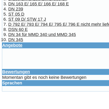
DN 163 E/ 165 E/ 166 E/ 168 E
DN 239
ST 05 D
ST 09 D/ STW 17 J
D 792 E/ 793 E/ 794 E/ 795 E/ 796 E nicht mehr lief
DSN 60 E
DN 34 für MMD 340 und MMD 345
DN 345
Angebote
Bewertungen
Momentan gibt es noch keine Bewertungen
Sprachen