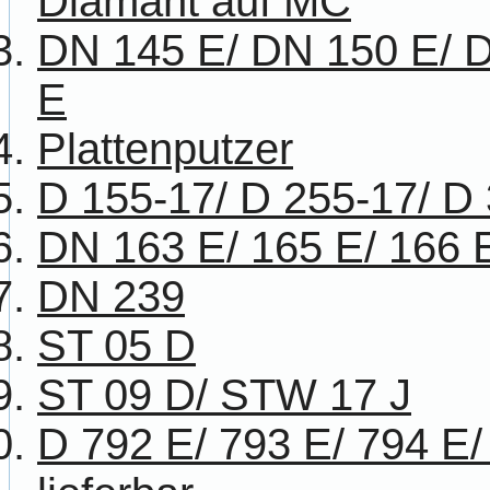
Diamant auf MC
DN 145 E/ DN 150 E/ 
E
Plattenputzer
D 155-17/ D 255-17/ D
DN 163 E/ 165 E/ 166 
DN 239
ST 05 D
ST 09 D/ STW 17 J
D 792 E/ 793 E/ 794 E/