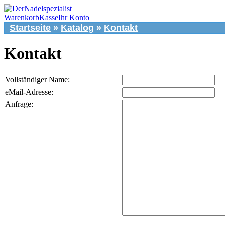
Warenkorb
Kasse
Ihr Konto
Startseite
»
Katalog
»
Kontakt
Kontakt
Vollständiger Name:
eMail-Adresse:
Anfrage: