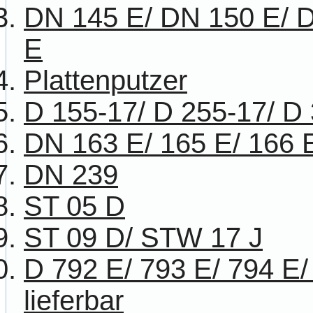
DN 145 E/ DN 150 E/ 
E
Plattenputzer
D 155-17/ D 255-17/ D
DN 163 E/ 165 E/ 166 
DN 239
ST 05 D
ST 09 D/ STW 17 J
D 792 E/ 793 E/ 794 E/
lieferbar